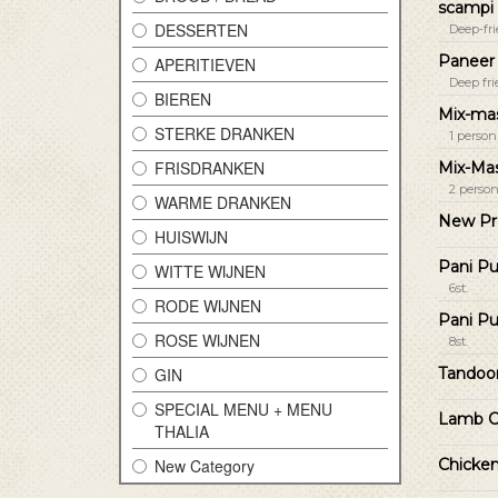
scampi
DESSERTEN
Deep-fri
Paneer
APERITIEVEN
Deep fri
BIEREN
Mix-ma
STERKE DRANKEN
1 person
FRISDRANKEN
Mix-Mas
2 perso
WARME DRANKEN
New Pr
HUISWIJN
Pani Pu
WITTE WIJNEN
6st.
RODE WIJNEN
Pani Pu
ROSE WIJNEN
8st.
GIN
Tandoo
SPECIAL MENU + MENU
Lamb 
THALIA
New Category
Chicken