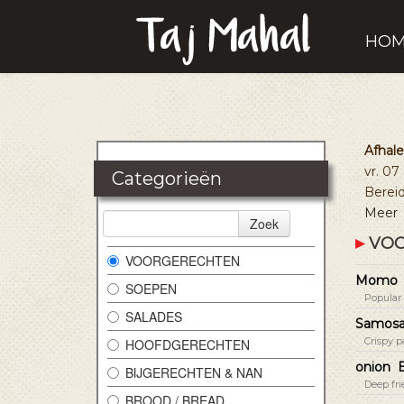
HO
Afhal
vr. 0
Categorieën
Bereid
Meer
Zoek
VO
VOORGERECHTEN
Momo
SOEPEN
Popular 
SALADES
Samosa
Crispy p
HOOFDGERECHTEN
onion 
BIJGERECHTEN & NAN
Deep fri
BROOD / BREAD