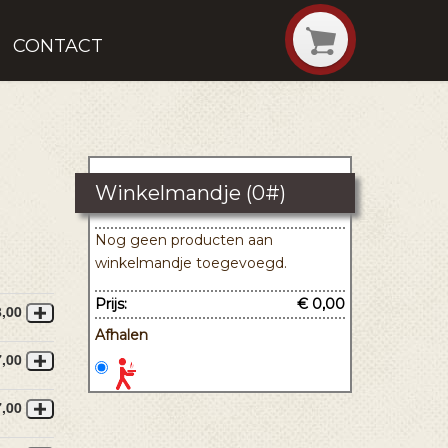
CONTACT
Winkelmandje (
0
#)
Nog geen producten aan
winkelmandje toegevoegd.
Prijs:
€ 0,00
8,00
Afhalen
7,00
7,00