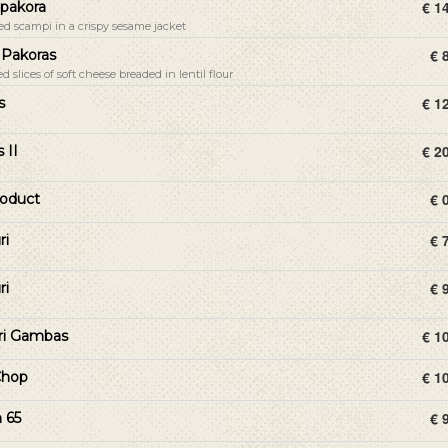
€ 1
 pakora
ed scampi in a crispy sesame jacket
€ 
 Pakoras
ed slices of soft cheese breaded in lentil flour
€ 1
s
€ 2
 II
n
€ 
oduct
€ 
ri
€ 
ri
€ 1
ri Gambas
€ 1
Chop
€ 
 65