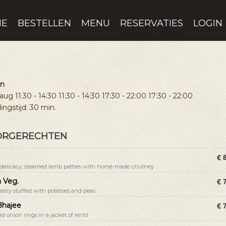
ME
BESTELLEN
MENU
RESERVATIES
LOGIN
en
7 aug
11:30 - 14:30
11:30 - 14:30
17:30 - 22:00
17:30 - 22:00
ingstijd: 30 min.
ORGERECHTEN
€ 
delicacy;
steamed lamb patties with home-made chutney
€ 
 Veg.
astry stuffed with potatoes and peas
€ 
Bhajee
ed onion rings in a jacket of lentil