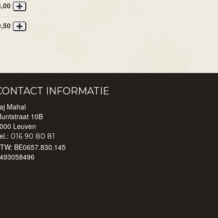
8,00
9,50
CONTACT INFORMATIE
aj Mahal
untstraat 10B
000 Leuven
el.:
016 90 80 81
BTW:
BE0657.830.145
493058496